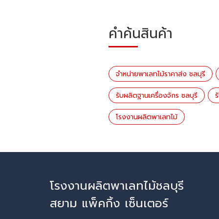
คำค้นสินค้า
จำหน่ายพาเลทไม้ราคาส่ง ชลบุรี
รับผลิตฐานเครื่องจักร ชลบุรี
ร
โรงงานผลิตพาเลทไม้
โรงงานผลิตพาเลทไม้ชลบุรี
สยาม แพ็คกิ้ง เซ็นเตอร์