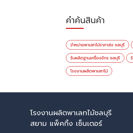
คำค้นสินค้า
จำหน่ายพาเลทไม้ราคาส่ง ชลบุรี
รับผลิตฐานเครื่องจักร ชลบุรี
ร
โรงงานผลิตพาเลทไม้
โรงงานผลิตพาเลทไม้ชลบุรี
สยาม แพ็คกิ้ง เซ็นเตอร์