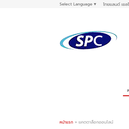
Select Language
▼
ไทยแลนด์ เยลโ
หน้าแรก
»
แคตตาล็อกออนไลน์