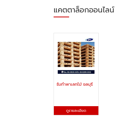
แคตตาล็อกออนไลน์
รับทำพาเลทไม้ ชลบุรี
ดูรายละเอียด