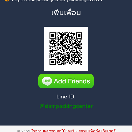
เพิ่มเพื่อน
Line ID:
@siampackingcenter
© 2569
โรงงานผลิตพาเลทไม้ชลบุรี - สยาม แพ็คกิ้ง เซ็นเตอร์